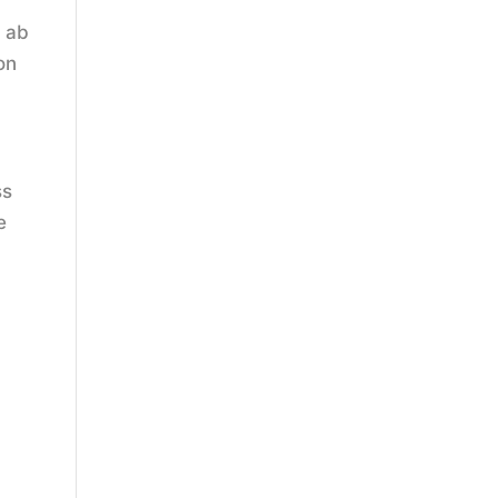
t ab
on
ss
e