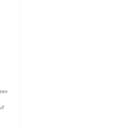
tzen
uf